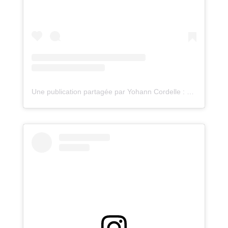
Une publication partagée par Yohann Cordelle : atelier Oz (@atelieroz)