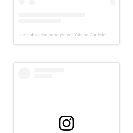
Une publication partagée par Yohann Cordelle : atelier Oz (@atelieroz)